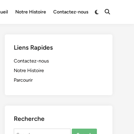
Switch
ueil
Notre Histoire
Contactez-nous
Open
to
Search
dark
mode
Liens Rapides
Contactez-nous
Notre Histoire
Parcourir
Recherche
Search