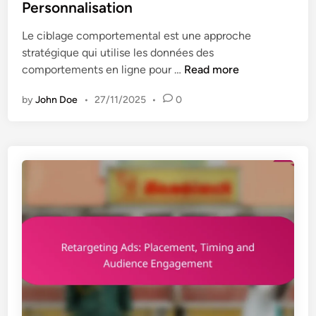
d
a
Personnalisation
e
i
t
s
n
Le ciblage comportemental est une approche
i
s
stratégique qui utilise les données des
o
u
C
comportements en ligne pour …
Read more
n
r
i
M
l
by
John Doe
•
27/11/2025
•
0
b
o
a
l
b
G
a
i
e
g
l
s
e
e
t
C
,
i
o
A
o
m
t
n
p
t
d
o
r
u
r
a
B
t
i
u
e
t
d