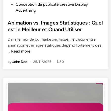
f
s
P
Conception de publicité créative Display
n
o
o
Advertising
t
r
s
d
m
t
Animation vs. Images Statistiques : Quel
e
a
e
est le Meilleur et Quand Utiliser
s
n
d
a
c
Dans le monde du marketing visuel, le choix entre
i
n
e
animation et images statiques dépend fortement des
n
n
e
A
…
Read more
o
t
n
n
O
by
John Doe
•
25/11/2025
•
0
i
c
p
m
e
t
a
s
i
t
:
m
i
A
i
o
n
s
n
a
a
v
l
t
s