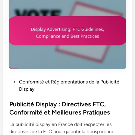
P
Conformité et Règlementations de la Publicité
o
Display
s
t
Publicité Display : Directives FTC,
e
Conformité et Meilleures Pratiques
d
La publicité display en France doit respecter les
i
P
directives de la FTC pour garantir la transparence …
n