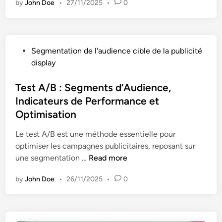
P
by
John Doe
•
27/11/2025
•
0
d
a
e
g
c
r
e
e
s
t
m
o
P
Segmentation de l'audience cible de la publicité
d
e
n
o
display
e
n
n
s
P
t
a
t
Test A/B : Segments d’Audience,
u
,
l
e
Indicateurs de Performance et
b
T
i
d
l
Optimisation
i
s
i
i
m
a
n
Le test A/B est une méthode essentielle pour
c
i
t
optimiser les campagnes publicitaires, reposant sur
i
n
i
T
une segmentation …
Read more
t
g
o
e
é
e
n
by
John Doe
•
26/11/2025
•
0
s
D
t
t
i
E
A
s
n
/
p