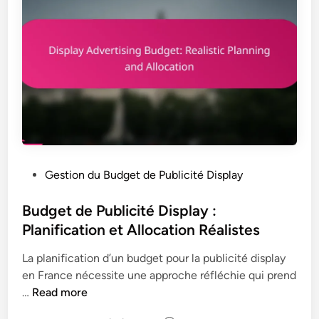
é
T
t
s
a
i
d
u
l
e
x
i
R
d
s
e
e
a
t
C
t
a
o
e
r
n
u
g
v
r
P
Gestion du Budget de Publicité Display
e
e
o
t
r
s
Budget de Publicité Display :
i
s
t
Planification et Allocation Réalistes
n
i
e
g
o
La planification d’un budget pour la publicité display
d
n
en France nécessite une approche réfléchie qui prend
i
:
e
B
…
Read more
n
P
t
u
l