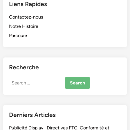
o
Liens Rapides
e
r
t
m
Contactez-nous
Q
e
u
Notre Histoire
s
a
Parcourir
e
n
t
d
p
U
e
t
r
Recherche
i
s
l
p
Search
i
e
for:
s
c
e
t
r
i
v
Derniers Articles
e
s
Publicité Display : Directives FTC, Conformité et