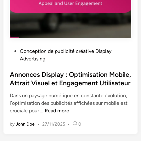
i
l
t
i
é
c
e
i
t
t
M
é
e
P
Conception de publicité créative Display
D
i
o
Advertising
i
l
s
s
l
t
Annonces Display : Optimisation Mobile,
p
e
e
Attrait Visuel et Engagement Utilisateur
l
u
d
a
r
Dans un paysage numérique en constante évolution,
i
y
e
l’optimisation des publicités affichées sur mobile est
n
:
s
A
cruciale pour …
Read more
É
P
n
t
r
by
John Doe
•
27/11/2025
•
0
n
u
a
o
d
t
n