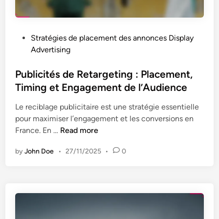
m
V
g
e
i
e
n
s
t
P
Stratégies de placement des annonces Display
t
u
o
Advertising
a
e
s
l
l
t
Publicités de Retargeting : Placement,
e
e
Timing et Engagement de l’Audience
:
t
d
E
E
Le reciblage publicitaire est une stratégie essentielle
i
n
n
pour maximiser l’engagement et les conversions en
n
g
g
P
France. En …
Read more
a
a
u
g
g
by
John Doe
•
27/11/2025
•
0
b
e
e
l
m
m
i
e
e
c
n
n
i
t
t
t
,
U