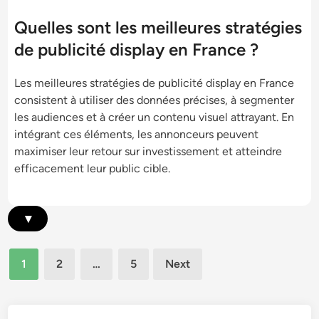
s
i
c
:
Quelles sont les meilleures stratégies
m
l
Q
i
de publicité display en France ?
i
u
z
c
e
a
Les meilleures stratégies de publicité display en France
s
l
t
consistent à utiliser des données précises, à segmenter
d
e
i
les audiences et à créer un contenu visuel attrayant. En
e
s
o
intégrant ces éléments, les annonceurs peuvent
r
t
n
maximiser leur retour sur investissement et atteindre
é
l
efficacement leur public cible.
f
e
é
M
r
e
▾
e
i
n
l
c
Posts
l
1
2
…
5
Next
e
pagination
e
:
u
N
r