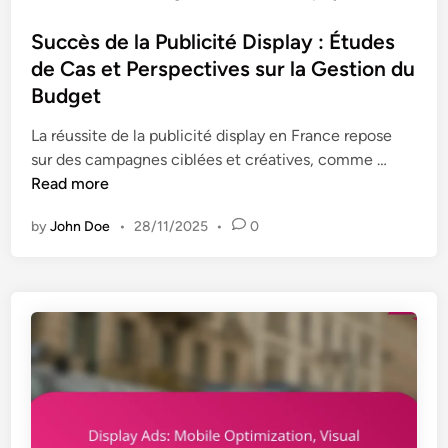
o
e
s
Succès de la Publicité Display : Études
c
t
de Cas et Perspectives sur la Gestion du
t
e
i
Budget
d
v
i
La réussite de la publicité display en France repose
e
n
S
sur des campagnes ciblées et créatives, comme …
s
u
Read more
F
c
T
by
John Doe
•
28/11/2025
•
0
c
C
è
,
s
C
d
o
e
n
l
f
a
o
P
r
u
m
b