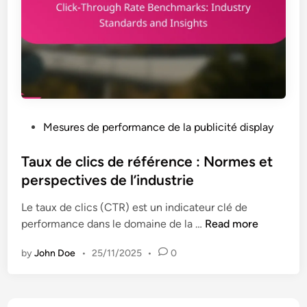
y
i
.
t
o
I
i
n
m
c
a
s
g
,
e
I
s
n
P
Mesures de performance de la publicité display
S
s
o
t
i
s
Taux de clics de référence : Normes et
a
g
t
perspectives de l’industrie
t
h
e
i
t
Le taux de clics (CTR) est un indicateur clé de
d
s
s
T
performance dans le domaine de la …
Read more
i
t
e
a
n
i
t
by
John Doe
•
25/11/2025
•
0
u
q
O
x
u
p
d
e
t
e