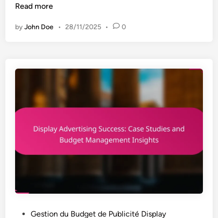
u
Read more
b
by
John Doe
•
28/11/2025
•
0
l
i
c
i
t
é
D
i
s
p
l
a
y
:
D
i
P
Gestion du Budget de Publicité Display
r