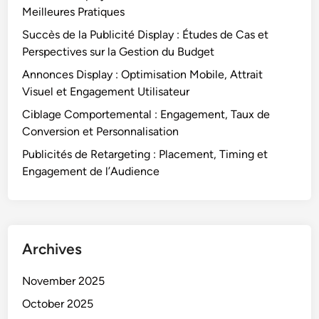
d
Meilleures Pratiques
e
Succès de la Publicité Display : Études de Cas et
l
Perspectives sur la Gestion du Budget
’
Annonces Display : Optimisation Mobile, Attrait
i
Visuel et Engagement Utilisateur
n
d
Ciblage Comportemental : Engagement, Taux de
u
Conversion et Personnalisation
s
Publicités de Retargeting : Placement, Timing et
t
Engagement de l’Audience
r
i
e
Archives
November 2025
October 2025