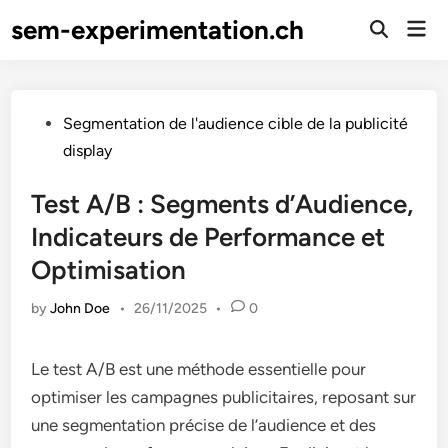
Skip
sem-experimentation.ch
Mai
to
Open
Men
Search
content
Posted
Segmentation de l'audience cible de la publicité
in
display
Test A/B : Segments d’Audience,
Indicateurs de Performance et
Optimisation
by
John Doe
•
26/11/2025
•
0
Le test A/B est une méthode essentielle pour
optimiser les campagnes publicitaires, reposant sur
une segmentation précise de l’audience et des