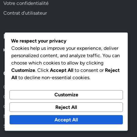
Votre confidentialité
Contrat d’utilisateur
Language
We respect your privacy
Cookies help us improve your experience, deliver
French
▾
personalized content, and analyze traffic. You can
choose which cookies to allow by clicking
Customize
. Click
Accept All
to consent or
Reject
Catégories
All
to decline non-essential cookies.
Conception de publicité créative Display Advertising
Customize
Conformité et Règlementations de la Publicité Display
Gestion du Budget de Publicité Display
Reject All
Mesures de performance de la publicité display
Accept All
Segmentation de l'audience cible de la publicité display