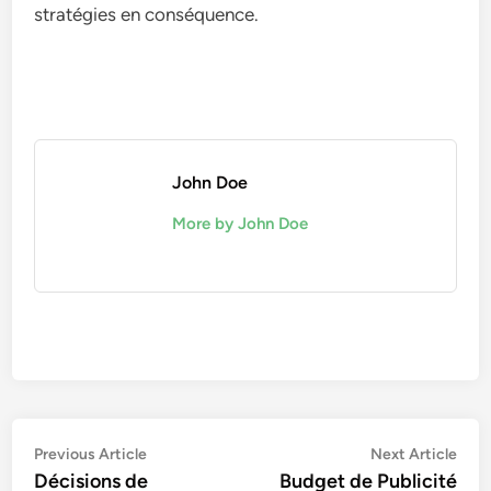
stratégies en conséquence.
John Doe
More by John Doe
Post
Previous
Nex
Previous Article
Next Article
article:
artic
Décisions de
Budget de Publicité
navigation