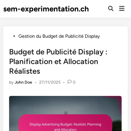
Skip
sem-experimentation.ch
Mai
to
Open
Men
Search
content
Posted
Gestion du Budget de Publicité Display
in
Budget de Publicité Display :
Planification et Allocation
Réalistes
by
John Doe
•
27/11/2025
•
0