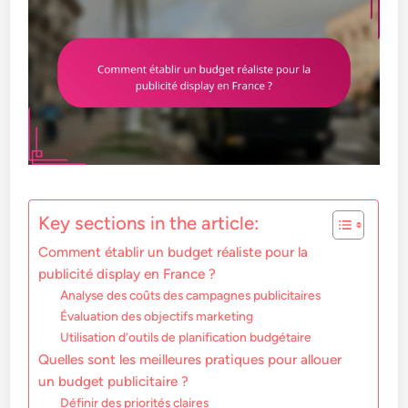
Key sections in the article:
Comment établir un budget réaliste pour la
publicité display en France ?
Analyse des coûts des campagnes publicitaires
Évaluation des objectifs marketing
Utilisation d’outils de planification budgétaire
Quelles sont les meilleures pratiques pour allouer
un budget publicitaire ?
Définir des priorités claires