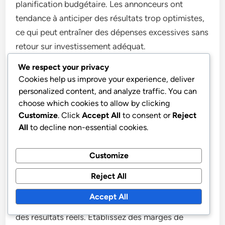
planification budgétaire. Les annonceurs ont
tendance à anticiper des résultats trop optimistes,
ce qui peut entraîner des dépenses excessives sans
retour sur investissement adéquat.
We respect your privacy
Pour éviter cette erreur, il est essentiel d’analyser
Cookies help us improve your experience, deliver
les données historiques et de se baser sur des
personalized content, and analyze traffic. You can
choose which cookies to allow by clicking
benchmarks réalistes. Par exemple, si des
Customize
. Click
Accept All
to consent or
Reject
campagnes similaires ont généré un taux de clics
All
to decline non-essential cookies.
de 1 à 2 %, il est prudent de planifier en
conséquence plutôt que de viser des objectifs
Customize
irréalistes.
Reject All
Utilisez des outils d’analyse pour estimer les
Accept All
performances et ajustez votre budget en fonction
des résultats réels. Établissez des marges de