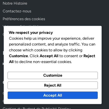
Notre Histoire
Contactez-nous
Préférences des cookies
Votre confidentialité
We respect your privacy
Contrat d’utilisateur
Cookies help us improve your experience, deliver
personalized content, and analyze traffic. You can
choose which cookies to allow by clicking
Language
Customize
. Click
Accept All
to consent or
Reject
All
to decline non-essential cookies.
French
▾
Customize
Catégories
Reject All
Conception de publicité créative Display Advertising
Accept All
Conformité et Règlementations de la Publicité Display
Gestion du Budget de Publicité Display