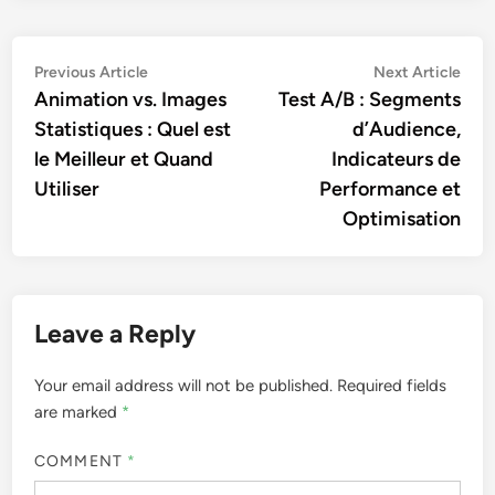
Post
Previous
Nex
Previous Article
Next Article
article:
artic
Animation vs. Images
Test A/B : Segments
navigation
Statistiques : Quel est
d’Audience,
le Meilleur et Quand
Indicateurs de
Utiliser
Performance et
Optimisation
Leave a Reply
Your email address will not be published.
Required fields
are marked
*
COMMENT
*