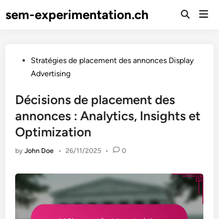
Skip
sem-experimentation.ch
Mai
to
Open
Men
Search
content
Posted
Stratégies de placement des annonces Display
in
Advertising
Décisions de placement des
annonces : Analytics, Insights et
Optimization
by
John Doe
•
26/11/2025
•
0